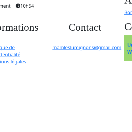
A
ment
|
10h54
Bon
C
ormations
Contact
U
ique de
mamleslumignons@gmail.com
W
dentialité
ions légales