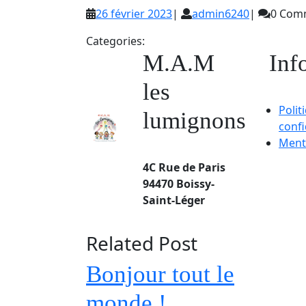
26
admin6240
26 février 2023
|
admin6240
|
0 Com
février
Categories:
2023
M.A.M
Inf
les
Polit
lumignons
confi
Ment
4C Rue de Paris
94470 Boissy-
Saint-Léger
Related Post
Bonjour tout le
Bonjour
monde !